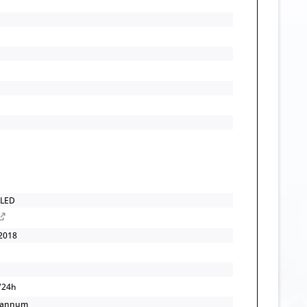
 LED
2018
/24h
/annum