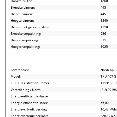
Hoogte buiten:
1860
Breedte binnen:
495
Diepte binnen:
445
Hoogte binnen:
1340
Diepte met geopend deur:
1210
Breedte verpakking:
636
Diepte verpakking:
671
Hoogte verpakking:
1925
Leverancier:
NordCap
Model:
TKU 407 G
EPREL registratienummer:
1713106
Verordening / Norm:
(EU) 2019/
Energie-efficientieklasse:
E
Energie-efficientie-index:
56,00
Energieverbruik per dag:
10,43 kWh
Energieverbruik per jaar:
3807 kWh