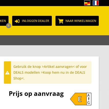
JKEN
INLOGGEN DEALER
NAAR WINKELWAGEN
0
Gebruik de knop >Artikel aanvragen< of voor
DEALS modellen >Koop hem nu in de DEALS
Shop<.
Prijs op aanvraag
A
E
G