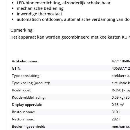
LED-binnenverlichting, afzonderlijk schakelbaar
mechanische bediening
Inwendige thermostaat
automatisch ontdooien, automatische verdamping van do
Opmerking:
Het apparaat kan worden gecombineerd met koelkasten KU 4
Artikelnummer:
477110686
GTIN:
406337712
Type aansluiting:
stekkerkla
Type koeling (product):
circulatie 
Koelmiddel:
R-290 (Pr
Koudemiddel lading:
0,09 kg (85
Display-oppervlak:
0,68 m²
Bruto inhoud:
310 l
Netto inhoud:
282 l
Bedieningseenheid:
mechanisc