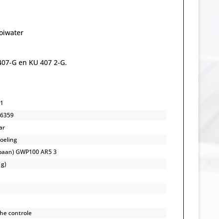
oiwater
07-G en KU 407 2-G.
1
6359
ar
koeling
opaan) GWP100 AR5 3
 g)
he controle