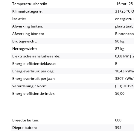
Temperatuurbereik:
-16 tot -25
Klimaatcategorie:
3 (+25 °C 
Isolatie:
energiezuin
Afwerking buiten:
plaatstaal
Afwerking binnen:
Binnencont
Brutogewicht:
90 kg
Nettogewicht:
87 kg
Elektrische aansluitwaarde:
0,68 kW | 2
Energie-efficientieklasse:
E
Energieverbruik per dag:
10,43 kWh
Energieverbruik per jaar:
3807 kWh
Verordening / Norm:
(EU) 2019/
Energie-efficientie-index:
56,00
Breedte buiten:
600
Diepte buiten:
595