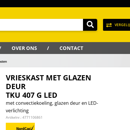
VERGELI
OVER ONS
CONTACT
asten
VRIESKAST MET GLAZEN
DEUR
TKU 407 G LED
met convectiekoeling, glazen deur en LED-
verlichting
Artikelnr.:
4771106861