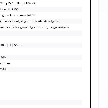
 °C bij 25 °C OT en 60 % VK
OT en 60 % RV)
ige isolatie in mm: tot 50
, gepoedercoat, slag- en schokbestendig, wit
ainer van hoogwaardig kunststof, diepgetrokken
30 V | 1 | 50 Hz
/24h
/annum
2018