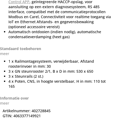
Control APP
, geïntegreerde HACCP-opslag, voor
aansluiting op een extern diagnosesysteem, RS 485
interface, compatibel met de communicatieprotocollen
Modbus en Carel, Connectiviteit voor realtime toegang via
IoT en Ethernet Afstands- en gegevensbewaking
(optioneel accessoire vereist)
Automatisch ontdooien (indien nodig), automatische
condensatieverdamping (heet gas)
Standaard toebehoren
meer
1 x Railmontagesysteem, verwijderbaar, Afstand
roosterinvoer in mm: 30
3 x GN steunrooster 2/1, B x D in mm: 530 x 650
3 x Steunrails (2 st.)
4 x Poten, CNS, in hoogte verstelbaar, H in mm: 110 tot
165
Informatie over
meer
Artikelnummer:
402728845
GTIN:
4063377149921