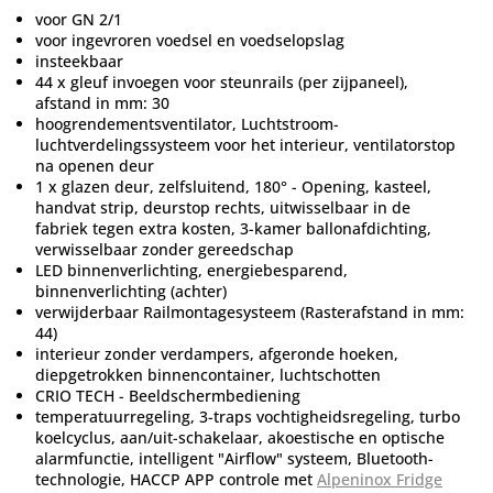
voor GN 2/1
voor ingevroren voedsel en voedselopslag
insteekbaar
44 x gleuf invoegen voor steunrails (per zijpaneel),
afstand in mm: 30
hoogrendementsventilator, Luchtstroom-
luchtverdelingssysteem voor het interieur, ventilatorstop
na openen deur
1 x glazen deur, zelfsluitend, 180° - Opening, kasteel,
handvat strip, deurstop rechts, uitwisselbaar in de
fabriek tegen extra kosten, 3-kamer ballonafdichting,
verwisselbaar zonder gereedschap
LED binnenverlichting, energiebesparend,
binnenverlichting (achter)
verwijderbaar Railmontagesysteem (Rasterafstand in mm:
44)
interieur zonder verdampers, afgeronde hoeken,
diepgetrokken binnencontainer, luchtschotten
CRIO TECH - Beeldschermbediening
temperatuurregeling, 3-traps vochtigheidsregeling, turbo
koelcyclus, aan/uit-schakelaar, akoestische en optische
alarmfunctie, intelligent "Airflow" systeem, Bluetooth-
technologie, HACCP APP controle met
Alpeninox Fridge