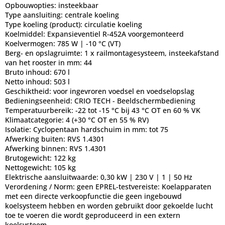
Opbouwopties:
insteekbaar
Type aansluiting:
centrale koeling
Type koeling (product):
circulatie koeling
Koelmiddel:
Expansieventiel R-452A voorgemonteerd
Koelvermogen:
785 W | -10 °C (VT)
Berg- en opslagruimte:
1 x railmontagesysteem, insteekafstand
van het rooster in mm: 44
Bruto inhoud:
670 l
Netto inhoud:
503 l
Geschiktheid:
voor ingevroren voedsel en voedselopslag
Bedieningseenheid:
CRIO TECH - Beeldschermbediening
Temperatuurbereik:
-22 tot -15 °C bij 43 °C OT en 60 % VK
Klimaatcategorie:
4 (+30 °C OT en 55 % RV)
Isolatie:
Cyclopentaan hardschuim in mm: tot 75
Afwerking buiten:
RVS 1.4301
Afwerking binnen:
RVS 1.4301
Brutogewicht:
122 kg
Nettogewicht:
105 kg
Elektrische aansluitwaarde:
0,30 kW | 230 V | 1 | 50 Hz
Verordening / Norm:
geen EPREL-testvereiste: Koelapparaten
met een directe verkoopfunctie die geen ingebouwd
koelsysteem hebben en worden gebruikt door gekoelde lucht
toe te voeren die wordt geproduceerd in een extern
koelsysteem.