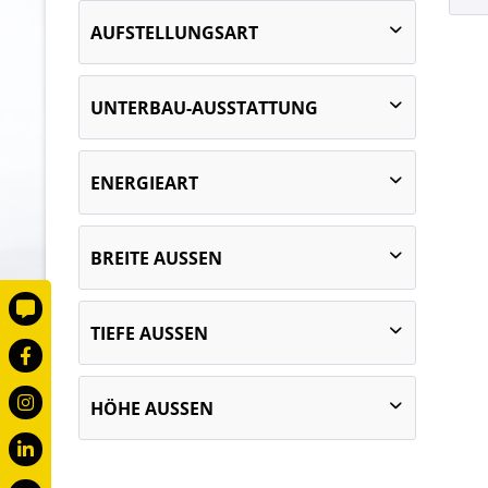
AUFSTELLUNGSART
Standgerät
UNTERBAU-AUSSTATTUNG
Tischgerät
1 x 6,00 kW Elektrobratofen, GN 2-1
ENERGIEART
Elektro
BREITE AUSSEN
400
TIEFE AUSSEN
800
728
HÖHE AUSSEN
767
332