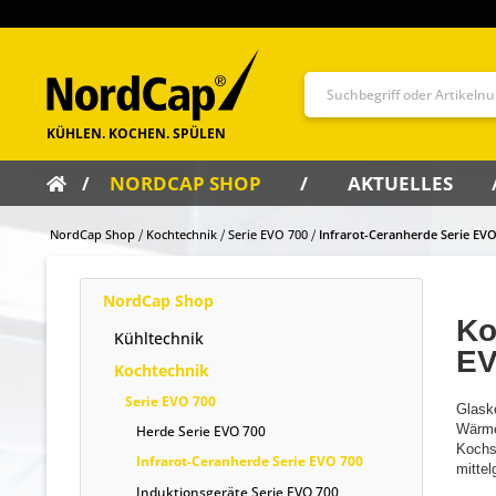
NORDCAP SHOP
AKTUELLES
NordCap Shop
Kochtechnik
Serie EVO 700
Infrarot-Ceranherde Serie EVO
NordCap Shop
Ko
Kühltechnik
EV
Kochtechnik
Serie EVO 700
Glaske
Wärmeü
Herde Serie EVO 700
Kochst
Infrarot-Ceranherde Serie EVO 700
mittel
Induktionsgeräte Serie EVO 700