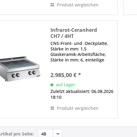
Produkt vergleichen
Infrarot-Ceranherd
CH7 / 4HT
CNS-Front- und -Deckplatte,
Stärke in mm: 1,5
Glaskeramik-Arbeitsfläche,
Stärke in mm: 6, einteilige
Kochfläche, tiefgezogen,
wasserdicht, hermetisch
2.985,00 € *
versiegelt Energieregler je
Doppelheizzone,
auf Lager
Restwärmeanzeige Hinweis:
Zuletzt aktualisiert: 06.08.2026
Ideal für das...
18:10
Produkt vergleichen
rtikel pro Seite: