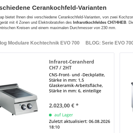
schiedene Cerankochfeld-Varianten
ap bietet Ihnen drei verschiedene Cerankochfeld-Varianten, von zwei Kochz
gerät mit 4 Zonen und Elektrobratofen des
Infrarotkochfeldes CH7/4HEB
. D
ntrischen Kreisen und einem maximalen Durchmesser von 230 mm.
log Modulare Kochtechnik EVO 700
BLOG: Serie EVO 70
Infrarot-Ceranherd
CH7 / 2HT
CNS-Front- und -Deckplatte,
Stärke in mm: 1,5
Glaskeramik-Arbeitsfläche,
Stärke in mm: 6, einteilige
Kochfläche, tiefgezogen,
wasserdicht, hermetisch
2.023,00 € *
versiegelt Energieregler je
Doppelheizzone,
auf Lager
Restwärmeanzeige Hinweis:
Zuletzt aktualisiert: 06.08.2026
Ideal für das...
18:10