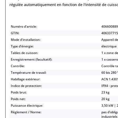
régulée automatiquement en fonction de l'intensité de cuisso
Numéro d'article:
406600889
GTIN:
406337715
Mode d'installation:
Appareil de
Type d'énergie:
électrique
Tables de cuisson:
1 x zone d
Enregistrement (facultatif):
1 x cassero
Contrôle:
Contrôle ta
Température de travail:
60 bis 280 
Habillage extérieur:
ACN 1.430
Indice de protection:
IPX4 - prot
Poids brut:
23 kg
Poids net:
20 kg
Puissance électrique:
3,50 kW | 
Règlement / Norme:
pas d'oblig
industriel