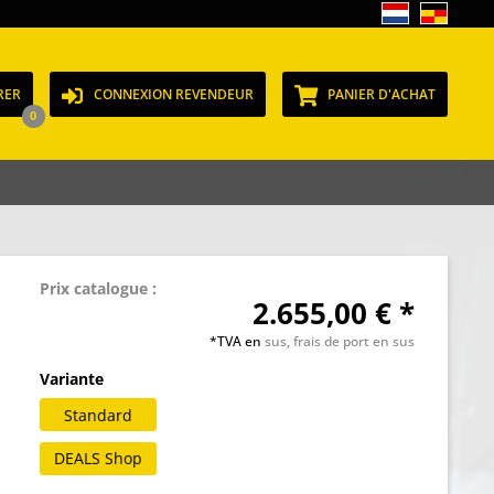
RER
CONNEXION REVENDEUR
PANIER D'ACHAT
0
Prix catalogue :
2.655,00 € *
*TVA en
sus, frais de port en sus
Variante
Standard
DEALS Shop