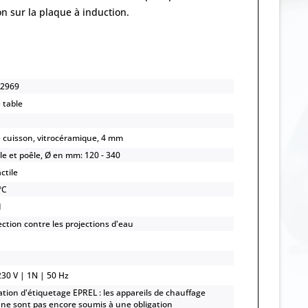
n sur la plaque à induction.
2969
 table
e cuisson, vitrocéramique, 4 mm
le et poêle, Ø en mm: 120 - 340
ctile
°C
1
ection contre les projections d'eau
230 V | 1N | 50 Hz
ation d'étiquetage EPREL : les appareils de chauffage
s ne sont pas encore soumis à une obligation