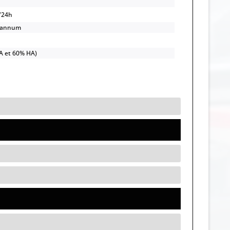
/24h
/annum
TA et 60% HA)