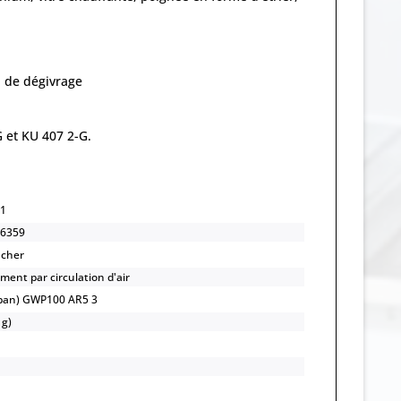
 de dégivrage
G et KU 407 2-G.
1
6359
ncher
ment par circulation d'air
opan) GWP100 AR5 3
 g)