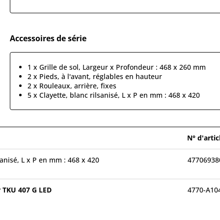
Accessoires de série
1 x Grille de sol, Largeur x Profondeur : 468 x 260 mm
2 x Pieds, à l'avant, réglables en hauteur
2 x Rouleaux, arrière, fixes
5 x Clayette, blanc rilsanisé, L x P en mm : 468 x 420
N° d'artic
sanisé, L x P en mm : 468 x 420
47706938
r TKU 407 G LED
4770-A10