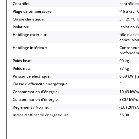
Contrôle:
contrôle 
Plage de température:
-16 à -25 °
Classe climatique:
3 (+25 °C 
Isolation:
Isolation 
Habillage extérieur:
tôle d'acie
chocs, bla
Habillage intérieur:
Conteneur 
profondém
Poids brut:
90 kg
Poids net:
87 kg
Puissance électrique:
0,68 kW | 2
Classe d'efficacité énergétique:
E
Consommation d'énergie:
10,43 kWh
Consommation d'énergie:
3807 kWh
Règlement / Norme:
(EU) 2019/
Indice d'efficacité énergétique:
56,00