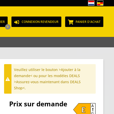
RER
CONNEXION REVENDEUR
PANIER D'ACHAT
0
Veuillez utiliser le bouton >Ajouter à la
demande< ou pour les modèles DEALS
>Assurez-vous maintenant dans DEALS
Shop<.
Prix sur demande
A
E
G