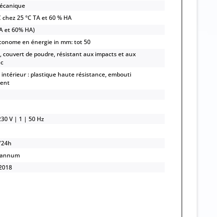
mécanique
C chez 25 °C TA et 60 % HA
TA et 60% HA)
économe en énergie in mm: tot 50
r, couvert de poudre, résistant aux impacts et aux
nc
intérieur : plastique haute résistance, embouti
ent
30 V | 1 | 50 Hz
/24h
/annum
2018