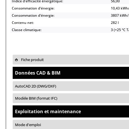
Indice d'efficacité énergétique:
56,00
Consommation d'énergie:
10,43 kWh
Consommation d'énergie:
3807 kWh
Contenu net:
282 l
Classe climatique:
3 (+25 °C 
Fiche produit
Données CAD & BIM
AutoCAD 2D (DWG/DXF)
Modèle BIM (format IFC)
Exploitation et maintenance
Mode d'emploi