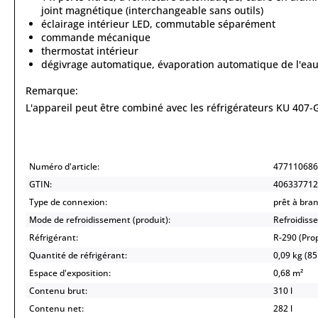
joint magnétique (interchangeable sans outils)
éclairage intérieur LED, commutable séparément
commande mécanique
thermostat intérieur
dégivrage automatique, évaporation automatique de l'eau
Remarque:
L'appareil peut être combiné avec les réfrigérateurs KU 407-
Numéro d'article:
477110686
GTIN:
406337712
Type de connexion:
prêt à bra
Mode de refroidissement (produit):
Refroidisse
Réfrigérant:
R-290 (Pr
Quantité de réfrigérant:
0,09 kg (85
Espace d'exposition:
0,68 m²
Contenu brut:
310 l
Contenu net:
282 l