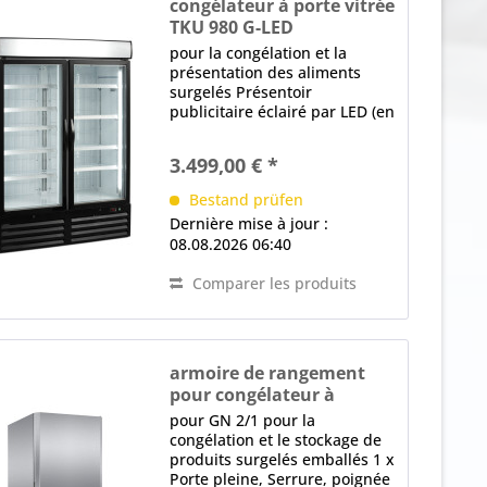
congélateur à porte vitrée
TKU 980 G-LED
pour la congélation et la
présentation des aliments
surgelés Présentoir
publicitaire éclairé par LED (en
haut), commutable
séparément 2 x Porte battante
3.499,00 € *
en verre, à fermeture
automatique, Chauffage du
Bestand prüfen
cadre, Serrure, Poignée en
Dernière mise à jour :
métal,...
08.08.2026 06:40
Comparer les produits
armoire de rangement
pour congélateur à
convection
pour GN 2/1 pour la
LF 620-U INOX ECO
congélation et le stockage de
POWER
produits surgelés emballés 1 x
Porte pleine, Serrure, poignée