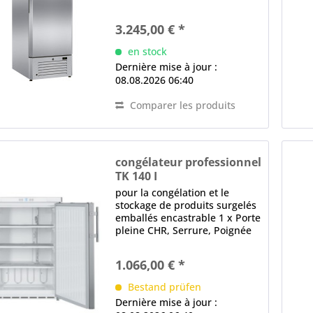
Porte pleine, Serrure, poignée
encastrée, Butée de porte
3.245,00 € *
droite, interchangeable, joint
magnétique (remplaçable sans
en stock
outil) intérieur...
Dernière mise à jour :
08.08.2026 06:40
Comparer les produits
congélateur professionnel
TK 140 I
pour la congélation et le
stockage de produits surgelés
emballés encastrable 1 x Porte
pleine CHR, Serrure, Poignée
de barre, Butée de porte
droite, interchangeable, joint
1.066,00 € *
magnétique (remplaçable sans
outil) coin arrondi contrôle...
Bestand prüfen
Dernière mise à jour :