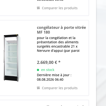
Comparer les produits
congélateur à porte vitrée
MF 180
pour la congélation et la
présentation des aliments
surgelés encastrable 21 x
Nervure d'appui (par paroi
latérale, intégrée) pour
l'insertion de la grille 1 x Porte
2.669,00 € *
en verre, Serrure, barre
d'appui en aluminium, Butée
en stock
de porte droite,...
Dernière mise à jour :
08.08.2026 06:40
Comparer les produits