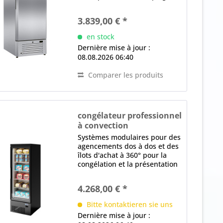
encastrée, Butée de porte
droite, interchangeable, joint
3.839,00 € *
magnétique (remplaçable sans
outil) intérieur sans
en stock
évaporateur...
Dernière mise à jour :
08.08.2026 06:40
Comparer les produits
congélateur professionnel
à convection
GALAXY TB H205 1P
Systèmes modulaires pour des
agencements dos à dos et des
îlots d'achat à 360° pour la
congélation et la présentation
des aliments surgelés
canalisable Structure,
4.268,00 € *
angulaire, panneau arrière
fermé, parois latérales
Bitte kontaktieren sie uns
isolées...
Dernière mise à jour :