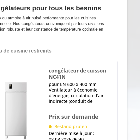
ngélateurs pour tous les besoins
 ou armoire à air pulsé performante pour les cuisines
nnelle. Nos congélateurs convainquent par leurs divisions
cation robuste et leur constance de température optimale en
de cuisine restreints
congélateur de cuisson
NC41N
pour EN 600 x 400 mm
Ventilateur à économie
d'énergie, circulation d'air
indirecte (conduit de
distribution d'air) 1 x Porte
pleine, à fermeture
Prix sur demande
automatique, à partir de 100°
fixe, Serrure, barre de
Bestand prüfen
préhension, Butée de porte
Dernière mise à jour :
droite,...
08.08.2026 06:40