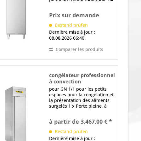
x Nervure d'appui (par paroi
latérale, intégrée) pour
Prix sur demande
l'insertion de la grille, Distance
en mm: 55 1 x Porte pleine, à...
Bestand prüfen
Dernière mise à jour :
08.08.2026 06:40
Comparer les produits
congélateur professionnel
à convection
TKU 280-SL CNS
pour GN 1/1 pour les petits
espaces pour la congélation et
la présentation des aliments
surgelés 1 x Porte pleine, à
fermeture automatique, à
partir de 90° fixe, barre de
à partir de 3.467,00 € *
préhension, Butée de porte
droite, interchangeable en
Bestand prüfen
usine, joint...
Dernière mise à jour :