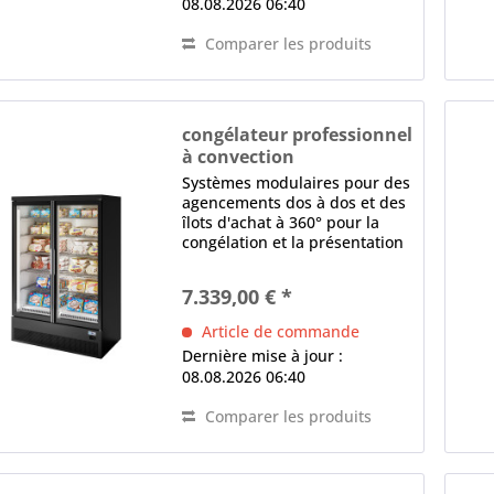
08.08.2026 06:40
Comparer les produits
congélateur professionnel
à convection
GALAXY TB H205 2P
Systèmes modulaires pour des
agencements dos à dos et des
îlots d'achat à 360° pour la
congélation et la présentation
des aliments surgelés
canalisable Structure,
7.339,00 € *
angulaire, panneau arrière
fermé, parois latérales
Article de commande
isolées...
Dernière mise à jour :
08.08.2026 06:40
Comparer les produits