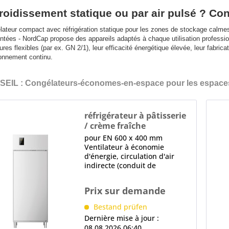
roidissement statique ou par air pulsé ? Co
ateur compact avec réfrigération statique pour les zones de stockage calmes
ntées - NordCap propose des appareils adaptés à chaque utilisation professio
eures flexibles (par ex. GN 2/1), leur efficacité énergétique élevée, leur fabri
ionnement continu.
EIL : Congélateurs-économes-en-espace pour les espaces 
réfrigérateur à pâtisserie
/ crème fraîche
NC41P
pour EN 600 x 400 mm
Ventilateur à économie
d'énergie, circulation d'air
indirecte (conduit de
distribution d'air) 1 x Porte
pleine, à fermeture
Prix sur demande
automatique, à partir de 100°
fixe, Serrure, barre de
Bestand prüfen
préhension, Butée de porte
Dernière mise à jour :
droite,...
08.08.2026 06:40