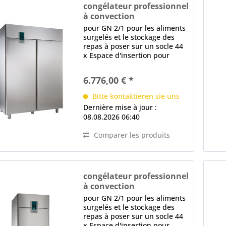
congélateur professionnel
à convection
TKU 1402-Z PREMIUM
pour GN 2/1 pour les aliments
surgelés et le stockage des
repas à poser sur un socle 44
x Espace d'insertion pour
recevoir des rails de support
(par paroi latérale), Distance
6.776,00 € *
en mm: 30 ventilateur très
efficace, Système de
Bitte kontaktieren sie uns
distribution...
Dernière mise à jour :
08.08.2026 06:40
Comparer les produits
congélateur professionnel
à convection
TKU 702-2 PREMIUM
pour GN 2/1 pour les aliments
surgelés et le stockage des
repas à poser sur un socle 44
x Espace d'insertion pour