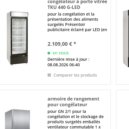
congélateur à porte vitrée
TKU 440 G-LED
pour la congélation et la
présentation des aliments
surgelés Présentoir
publicitaire éclairé par LED (en
haut), bombé 1 x Porte en
verre, Verre isolant, Serrure,
2.109,00 € *
Poignée en métal, Butée de
porte droite, interchangeable
en stock
en usine, joint...
Dernière mise à jour :
08.08.2026 06:40
Comparer les produits
armoire de rangement
pour congélateur
LF 620 INOX ECO POWER
pour GN 2/1 pour la
congélation et le stockage de
produits surgelés emballés
ventilateur commutable 1 x