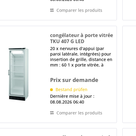
Comparer les produits
congélateur à porte vitrée
TKU 407 G LED
20 x nervures d'appui (par
paroi latérale, intégrées) pour
insertion de grille, distance en
mm : 60 1 x porte vitrée, à
fermeture automatique, cadre
en aluminium, vitre
Prix sur demande
chauffante, poignée en forme
d'étrier, joint magnétique...
Bestand prüfen
Dernière mise à jour :
08.08.2026 06:40
Comparer les produits