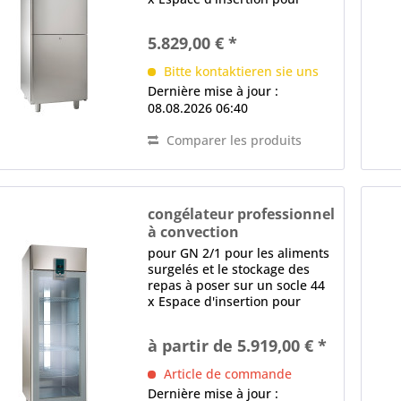
recevoir des rails de support
(par paroi latérale), Distance
5.829,00 € *
en mm: 30 ventilateur très
efficace, Système de
Bitte kontaktieren sie uns
distribution...
Dernière mise à jour :
08.08.2026 06:40
Comparer les produits
congélateur professionnel
à convection
TKU 702-G-Z PREMIUM
pour GN 2/1 pour les aliments
surgelés et le stockage des
repas à poser sur un socle 44
x Espace d'insertion pour
recevoir des rails de support
(par paroi latérale), Distance
à partir de 5.919,00 € *
en mm: 30 ventilateur très
efficace, Système de
Article de commande
distribution...
Dernière mise à jour :