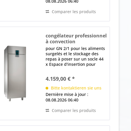
08.08.2026 06:40
Comparer les produits
congélateur professionnel
à convection
TKU 702-Z PREMIUM
pour GN 2/1 pour les aliments
surgelés et le stockage des
repas à poser sur un socle 44
x Espace d'insertion pour
recevoir des rails de support
(par paroi latérale), Distance
4.159,00 € *
en mm: 30 ventilateur très
efficace, Système de
Bitte kontaktieren sie uns
distribution...
Dernière mise à jour :
08.08.2026 06:40
Comparer les produits