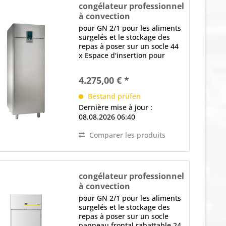
congélateur professionnel
à convection
TKU 702 PREMIUM
pour GN 2/1 pour les aliments
surgelés et le stockage des
repas à poser sur un socle 44
x Espace d'insertion pour
recevoir des rails de support
(par paroi latérale), Distance
4.275,00 € *
en mm: 30 ventilateur très
efficace, Système de
Bestand prüfen
distribution...
Dernière mise à jour :
08.08.2026 06:40
Comparer les produits
congélateur professionnel
à convection
GTM 700 ECO
pour GN 2/1 pour les aliments
surgelés et le stockage des
repas à poser sur un socle
panneau frontal rabattable 24