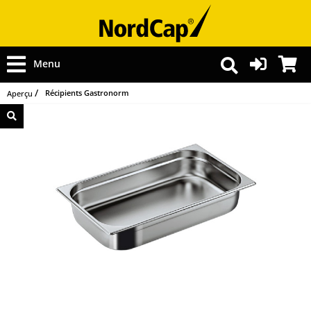
Menu
Récipients Gastronorm
Aperçu