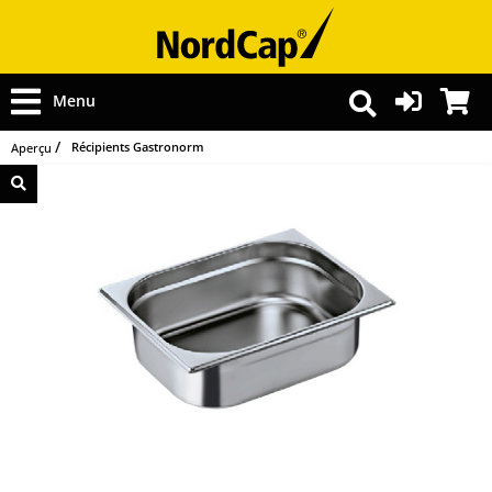
Menu
Récipients Gastronorm
Aperçu