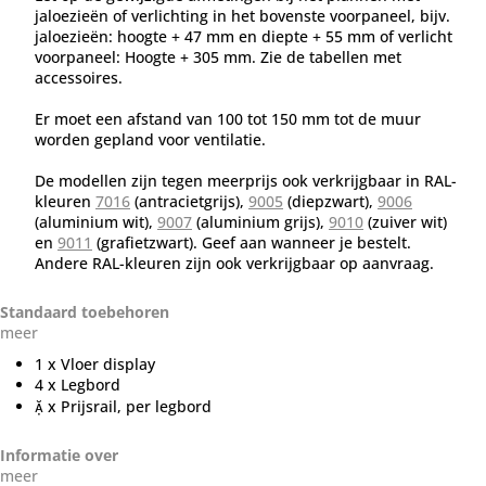
jaloezieën of verlichting in het bovenste voorpaneel, bijv.
jaloezieën: hoogte + 47 mm en diepte + 55 mm of verlicht
voorpaneel: Hoogte + 305 mm. Zie de tabellen met
accessoires.
Er moet een afstand van 100 tot 150 mm tot de muur
worden gepland voor ventilatie.
De modellen zijn tegen meerprijs ook verkrijgbaar in RAL-
kleuren
7016
(antracietgrijs),
9005
(diepzwart),
9006
(aluminium wit),
9007
(aluminium grijs),
9010
(zuiver wit)
en
9011
(grafietzwart). Geef aan wanneer je bestelt.
Andere RAL-kleuren zijn ook verkrijgbaar op aanvraag.
Standaard toebehoren
meer
1 x Vloer display
4 x Legbord
 x Prijsrail, per legbord
Informatie over
meer