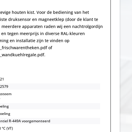
tevige houten kist. Voor de bediening van het
uiste druksensor en magneetklep (door de klant te
van meerdere apparaten raden wij een nachtrolgordijn
 en tegen meerprijs in diverse RAL-kleuren
ng en installatie zijn te vinden op
_frischwarentheken.pdf of
_wandkuehlregale.pdf.
21
2579
systeem
r
oeling
koeling
ntiel R-449A voorgemonteerd
 °C (VT)