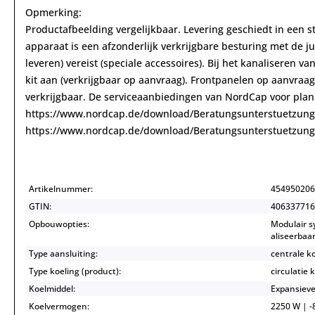
Opmerking:
Productafbeelding vergelijkbaar. Levering geschiedt in een s
apparaat is een afzonderlijk verkrijgbare besturing met de j
leveren) vereist (speciale accessoires). Bij het kanaliseren 
kit aan (verkrijgbaar op aanvraag). Frontpanelen op aanvraag
verkrijgbaar. De serviceaanbiedingen van NordCap voor planni
https://www.nordcap.de/download/Beratungsunterstuetzung
https://www.nordcap.de/download/Beratungsunterstuetzung
Artikelnummer:
454950206
GTIN:
406337716
Opbouwopties:
Modulair 
aliseerbaa
Type aansluiting:
centrale k
Type koeling (product):
circulatie 
Koelmiddel:
Expansieve
Koelvermogen:
2250 W | -8