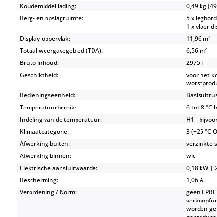
Koudemiddel lading:
0,49 kg (49
Berg- en opslagruimte:
5 x legbord
1 x vloer d
Display-oppervlak:
11,96 m²
Totaal weergavegebied (TDA):
6,56 m²
Bruto inhoud:
2975 l
Geschiktheid:
voor het k
worstprodu
Bedieningseenheid:
Basisuitru
Temperatuurbereik:
6 tot 8 °C 
Indeling van de temperatuur:
H1 - bijvoo
Klimaatcategorie:
3 (+25 °C 
Afwerking buiten:
verzinkte s
Afwerking binnen:
wit
Elektrische aansluitwaarde:
0,18 kW | 2
Bescherming:
1,06 A
Verordening / Norm:
geen EPREL
verkoopfun
worden geb
geproducee