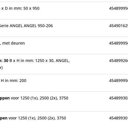
 B x D in mm: 50 x 950
45489995
Serie ANGEL ANGEL 950-206
45490162
L met deuren
45489995
m: 30
B x H in mm: 1250 x 30, ANGEL,
45489926
x)
0
H in mm: 200
45489995
happen
voor 1250 (1x), 2500 (2x), 3750
45489930
appen
voor 1250 (1x), 2500 (2x), 3750
45489930