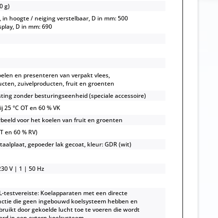
0 g)
, in hoogte / neiging verstelbaar, D in mm: 500
isplay, D in mm: 690
oelen en presenteren van verpakt vlees,
cten, zuivelproducten, fruit en groenten
sting zonder besturingseenheid (speciale accessoire)
bij 25 °C OT en 60 % VK
rbeeld voor het koelen van fruit en groenten
OT en 60 % RV)
taalplaat, gepoeder lak gecoat, kleur: GDR (wit)
30 V | 1 | 50 Hz
-testvereiste: Koelapparaten met een directe
ctie die geen ingebouwd koelsysteem hebben en
ruikt door gekoelde lucht toe te voeren die wordt
rd in een extern koelsysteem.