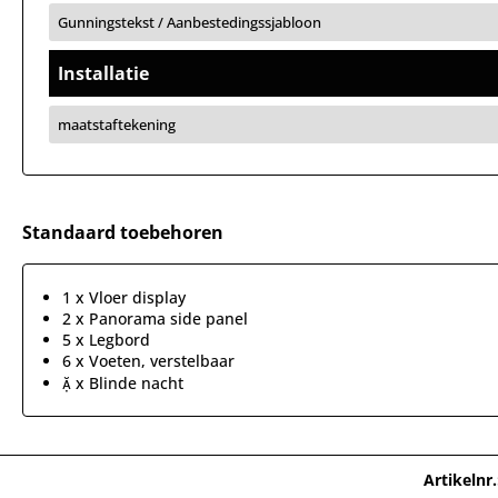
Gunningstekst / Aanbestedingssjabloon
Installatie
maatstaftekening
Standaard toebehoren
1 x Vloer display
2 x Panorama side panel
5 x Legbord
6 x Voeten, verstelbaar
 x Blinde nacht
Artikelnr.