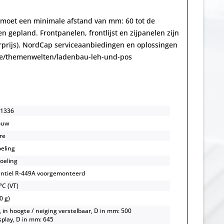
ie moet een minimale afstand van mm: 60 tot de
gepland. Frontpanelen, frontlijst en zijpanelen zijn
prijs). NordCap serviceaanbiedingen en oplossingen
p.de/themenwelten/ladenbau-leh-und-pos
1336
ouw
re
oeling
koeling
ntiel R-449A voorgemonteerd
°C (VT)
0 g)
, in hoogte / neiging verstelbaar, D in mm: 500
isplay, D in mm: 645