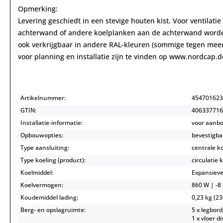
Opmerking:
Levering geschiedt in een stevige houten kist. Voor ventilat
achterwand of andere koelplanken aan de achterwand worden 
ook verkrijgbaar in andere RAL-kleuren (sommige tegen meer
voor planning en installatie zijn te vinden op www.nordca
Artikelnummer:
454701623
GTIN:
406337716
Installatie-informatie:
voor aanb
Opbouwopties:
bevestigba
Type aansluiting:
centrale k
Type koeling (product):
circulatie 
Koelmiddel:
Expansieve
Koelvermogen:
860 W | -8 
Koudemiddel lading:
0,23 kg (23
Berg- en opslagruimte:
5 x legbord
1 x vloer d