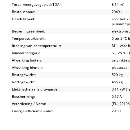
Totaal weergavegebied (TDA):
3,14 m²
Bruto inhoud:
2049 l
Geschiktheid:
voor het k
pluimveep
Bedieningseenheid:
elektronis
Temperatuurbereik:
0 tot 2 °C 
Indeling van de temperatuur:
M1 - voor h
Klimaatcategorie:
3 (+25 °C 
Afwerking buiten:
verzinkte 
Afwerking binnen:
plaatstaal,
Brutogewicht:
520 kg
Nettogewicht:
455 kg
Elektrische aansluitwaarde:
0,11 kW | 2
Bescherming:
0,67 A
Verordening / Norm:
(EU) 2019/
Energie-efficientie-index:
29,80