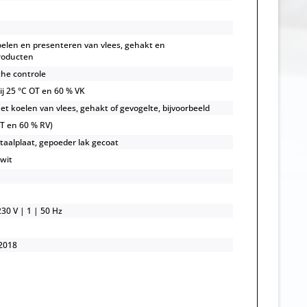
oelen en presenteren van vlees, gehakt en
roducten
che controle
bij 25 °C OT en 60 % VK
et koelen van vlees, gehakt of gevogelte, bijvoorbeeld
OT en 60 % RV)
staalplaat, gepoeder lak gecoat
 wit
30 V | 1 | 50 Hz
2018