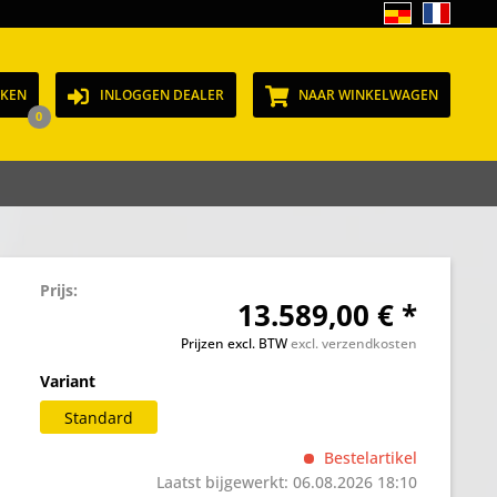
JKEN
INLOGGEN DEALER
NAAR WINKELWAGEN
0
Prijs:
13.589,00 € *
Prijzen excl. BTW
excl. verzendkosten
Variant
Standard
Bestelartikel
Laatst bijgewerkt: 06.08.2026 18:10