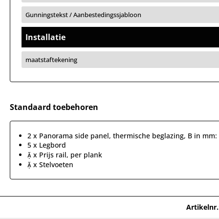
Gunningstekst / Aanbestedingssjabloon
Installatie
maatstaftekening
Standaard toebehoren
2 x Panorama side panel, thermische beglazing, B in mm:
5 x Legbord
 x Prijs rail, per plank
 x Stelvoeten
Artikelnr.