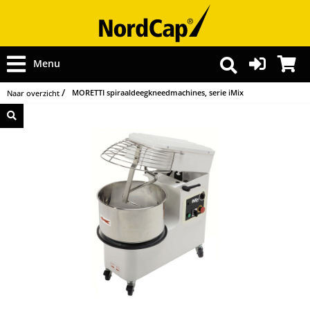
Menu
MORETTI spiraaldeegkneedmachines, serie iMix
Naar overzicht