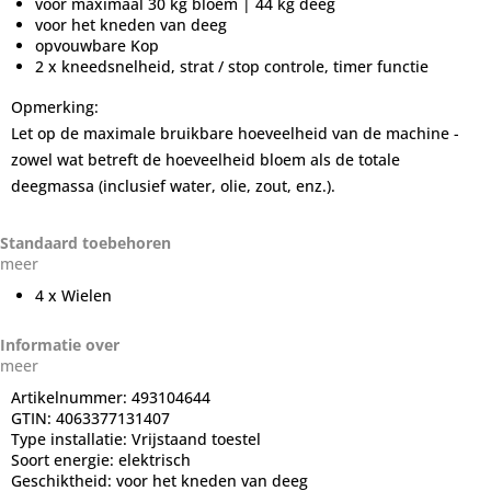
voor maximaal 30 kg bloem | 44 kg deeg
voor het kneden van deeg
opvouwbare Kop
2 x kneedsnelheid, strat / stop controle, timer functie
Opmerking:
Let op de maximale bruikbare hoeveelheid van de machine -
zowel wat betreft de hoeveelheid bloem als de totale
deegmassa (inclusief water, olie, zout, enz.).
Standaard toebehoren
meer
4 x Wielen
Informatie over
meer
Artikelnummer:
493104644
GTIN:
4063377131407
Type installatie:
Vrijstaand toestel
Soort energie:
elektrisch
Geschiktheid:
voor het kneden van deeg