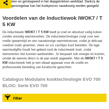
afgesloten en geïntegreerd in het diepgetrokken werkblad. Dankzij de
vermogensregelaar kan het kookproces nauwkeurig worden geregeld.
Voordelen van de Inductiewok IWOK7 / T
5 KW
De inductiewok
IWOK7 / T 5 KW
biedt je snel en absoluut veilig koken
zonder onnodig warmteverlies. De inductietechnologie zorgt voor een
snelle opwarmtijd en een nauwkeurige warmtetoevoer, zodat je delicaat
voedsel zoals groenten, vlees en vis zachtjes kunt bereiden. De lage
warmteafgifte houdt het gebied rond de inductiewok koel, zodat
etensresten niet kunnen aanbranden. Je bespaart ook energie en kosten,
omdat de warmte direct in de pan wordt opgewekt. Met de
IWOK7 / T 5
KW
inductiewok heb je een ideaal apparaat voor de snelle en
professionele bereiding van Aziatische gerechten.
Catalogus Modulaire kooktechnologie EVO 700
BLOG: Serie EVO 700
Filter