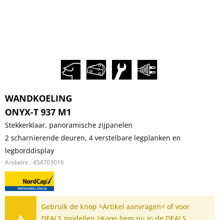
WANDKOELING
ONYX-T 937 M1
Stekkerklaar, panoramische zijpanelen
2 scharnierende deuren, 4 verstelbare legplanken en
legborddisplay
Artikelnr.:
454703016
Gebruik de knop >Artikel aanvragen< of voor
DEALS modellen >Koop hem nu in de DEALS