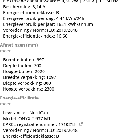
Elektrische aansluitwaarde:
0,36 kW | 230 V | 1 | 50 Hz
Bescherming:
3,14 A
Energie-efficientieklasse:
B
Energieverbruik per dag:
4,44 kWh/24h
Energieverbruik per jaar:
1621 kWh/annum
Verordening / Norm:
(EU) 2019/2018
Energie-efficientie-index:
16,60
Afmetingen (mm)
meer
Breedte buiten:
997
Diepte buiten:
700
Hoogte buiten:
2020
Breedte verpakking:
1097
Diepte verpakking:
800
Hoogte verpakking:
2300
Energie-efficiëntie
meer
Leverancier:
NordCap
Model:
ONYX-T 937 M1
EPREL registratienummer:
1710215
Verordening / Norm:
(EU) 2019/2018
Energie-efficientieklasse:
B