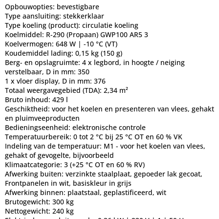
Opbouwopties:
bevestigbare
Type aansluiting:
stekkerklaar
Type koeling (product):
circulatie koeling
Koelmiddel:
R-290 (Propaan) GWP100 AR5 3
Koelvermogen:
648 W | -10 °C (VT)
Koudemiddel lading:
0,15 kg (150 g)
Berg- en opslagruimte:
4 x legbord, in hoogte / neiging
verstelbaar, D in mm: 350
1 x vloer display, D in mm: 376
Totaal weergavegebied (TDA):
2,34 m²
Bruto inhoud:
429 l
Geschiktheid:
voor het koelen en presenteren van vlees, gehakt
en pluimveeproducten
Bedieningseenheid:
elektronische controle
Temperatuurbereik:
0 tot 2 °C bij 25 °C OT en 60 % VK
Indeling van de temperatuur:
M1 - voor het koelen van vlees,
gehakt of gevogelte, bijvoorbeeld
Klimaatcategorie:
3 (+25 °C OT en 60 % RV)
Afwerking buiten:
verzinkte staalplaat, gepoeder lak gecoat,
Frontpanelen in wit, basiskleur in grijs
Afwerking binnen:
plaatstaal, geplastificeerd, wit
Brutogewicht:
300 kg
Nettogewicht:
240 kg