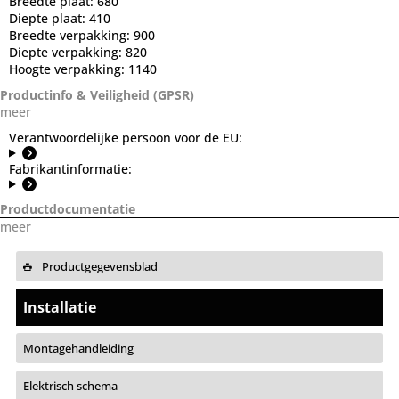
Breedte plaat:
680
Diepte plaat:
410
Breedte verpakking:
900
Diepte verpakking:
820
Hoogte verpakking:
1140
Productinfo & Veiligheid (GPSR)
meer
Verantwoordelijke persoon voor de EU:
Fabrikantinformatie:
Productdocumentatie
meer
Productgegevensblad
Installatie
Montagehandleiding
Elektrisch schema