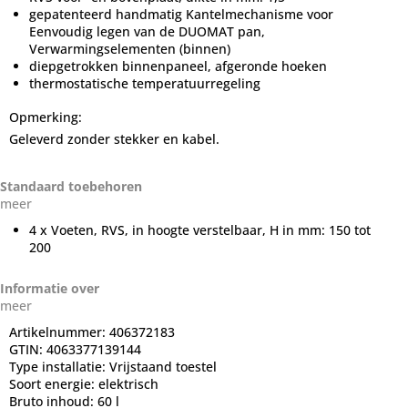
gepatenteerd handmatig Kantelmechanisme voor
Eenvoudig legen van de DUOMAT pan,
Verwarmingselementen (binnen)
diepgetrokken binnenpaneel, afgeronde hoeken
thermostatische temperatuurregeling
Opmerking:
Geleverd zonder stekker en kabel.
Standaard toebehoren
meer
4 x Voeten, RVS, in hoogte verstelbaar, H in mm: 150 tot
200
Informatie over
meer
Artikelnummer:
406372183
GTIN:
4063377139144
Type installatie:
Vrijstaand toestel
Soort energie:
elektrisch
Bruto inhoud:
60 l