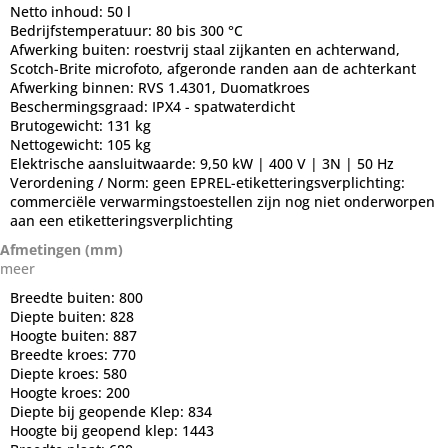
Netto inhoud:
50 l
Bedrijfstemperatuur:
80 bis 300 °C
Afwerking buiten:
roestvrij staal zijkanten en achterwand,
Scotch-Brite microfoto, afgeronde randen aan de achterkant
Afwerking binnen:
RVS 1.4301, Duomatkroes
Beschermingsgraad:
IPX4 - spatwaterdicht
Brutogewicht:
131 kg
Nettogewicht:
105 kg
Elektrische aansluitwaarde:
9,50 kW | 400 V | 3N | 50 Hz
Verordening / Norm:
geen EPREL-etiketteringsverplichting:
commerciële verwarmingstoestellen zijn nog niet onderworpen
aan een etiketteringsverplichting
Afmetingen (mm)
meer
Breedte buiten:
800
Diepte buiten:
828
Hoogte buiten:
887
Breedte kroes:
770
Diepte kroes:
580
Hoogte kroes:
200
Diepte bij geopende Klep:
834
Hoogte bij geopend klep:
1443