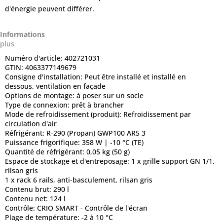
d'énergie peuvent différer.
Informations
plus
Numéro d'article:
402721031
GTIN:
4063377149679
Consigne d'installation:
Peut être installé et installé en
dessous, ventilation en façade
Options de montage:
à poser sur un socle
Type de connexion:
prêt à brancher
Mode de refroidissement (produit):
Refroidissement par
circulation d'air
Réfrigérant:
R-290 (Propan) GWP100 AR5 3
Puissance frigorifique:
358 W | -10 °C (TE)
Quantité de réfrigérant:
0,05 kg (50 g)
Espace de stockage et d'entreposage:
1 x grille support GN 1/1,
rilsan gris
1 x rack 6 rails, anti-basculement, rilsan gris
Contenu brut:
290 l
Contenu net:
124 l
Contrôle:
CRIO SMART - Contrôle de l'écran
Plage de température:
-2 à 10 °C