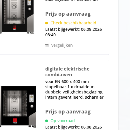
één stuk, gepatenteerd
AIRFLOWLOGIC™
Prijs op aanvraag
luchtbehuizingssysteem
Gepatenteerd DRYLOGIC™
Check beschikbaarheid
droogsysteem Intern
Laatst bijgewerkt: 06.08.2026
geventileerde deur met LED-
08:40
verlichting,...
vergelijken
digitale elektrische
combi-oven
MKF 664 TS
voor EN 600 x 400 mm
stapelbaar 1 x draaideur,
dubbele veiligheidsbeglazing,
intern geventileerd, scharnier
voor deuropenerpositie (60°,
90°, 120°, 180°), deurstop
Prijs op aanvraag
rechts, uitwisselbaar in de
fabriek tegen extra kosten
Op voorraad
LED...
Laatst bijgewerkt: 06.08.2026