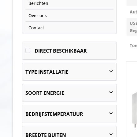
Berichten
Aut
Over ons
US
Contact
Geg
Toe
DIRECT BESCHIKBAAR
TYPE INSTALLATIE
Vrijstaand toestel
SOORT ENERGIE
Tafel toestel
elektrisch
BEDRIJFSTEMPERATUUR
van
30 bis 270 °C
tot
bis 300 °C
BREEDTE BUITEN