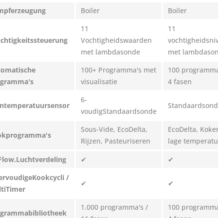
mpferzeugung
Boiler
Boiler
11
11
chtigkeitssteuerung
Vochtigheidswaarden
vochtigheidsni
met lambdasonde
met lambdaso
tomatische
100+ Programma's met
100 programma
ogramma's
visualisatie
4 fasen
6-
ntemperatuursensor
Standaardson
voudigStandaardsonde
Sous-Vide, EcoDelta,
EcoDelta, Koken
okprogramma's
Rijzen, Pasteuriseren
lage temperat
Flow.Luchtverdeling
✔
✔
rvoudigeKookcycli /
✔
✔
tiTimer
1.000 programma's /
100 programma
ogrammabibliotheek