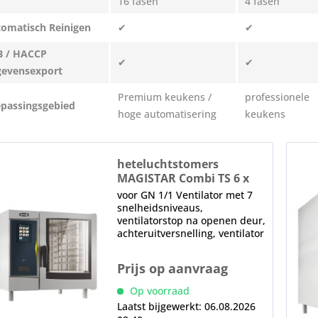
16 fasen
4 fasen
omatisch Reinigen
✔
✔
B / HACCP
✔
✔
evensexport
Premium keukens /
professionele
passingsgebied
hoge automatisering
keukens
heteluchtstomers
MAGISTAR Combi TS 6 x
GN1/1-E
voor GN 1/1 Ventilator met 7
snelheidsniveaus,
ventilatorstop na openen deur,
achteruitversnelling, ventilator
met 7 snelheidsstanden 1 x
dubbele glazen deur,
Prijs op aanvraag
thermisch glas, klapdeur
binnenglas, deurstop rechts,
Op voorraad
verwisselbaar in de...
Laatst bijgewerkt: 06.08.2026