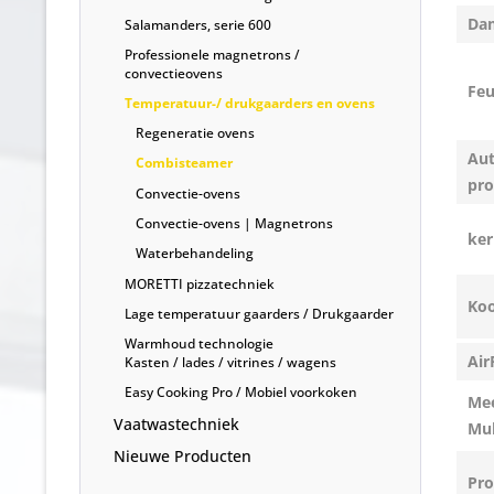
Da
Salamanders, serie 600
Professionele magnetrons /
convectieovens
Feu
Temperatuur-/ drukgaarders en ovens
Regeneratie ovens
Au
Combisteamer
pr
Convectie-ovens
Convectie-ovens | Magnetrons
ker
Waterbehandeling
MORETTI pizzatechniek
Ko
Lage temperatuur gaarders / Drukgaarder
Warmhoud technologie
Air
Kasten / lades / vitrines / wagens
Easy Cooking Pro / Mobiel voorkoken
Mee
Vaatwastechniek
Mul
Nieuwe Producten
Pr