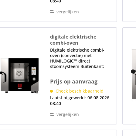
08:40
vergelijken
digitale elektrische
combi-oven
MKF 511 TS
Digitale elektrische combi-
oven (convectie) met
HUMILOGIC™ direct
stoomsysteem Buitenkant:
CHR 1.4016 Binnenkant: CNS
1.4301 Binnenkant uit één
Prijs op aanvraag
stuk, gepatenteerd
AIRFLOWLOGIC™
Check beschikbaarheid
luchtbehuizingssysteem.
Laatst bijgewerkt: 06.08.2026
Gepatenteerd droogsysteem
08:40
DRYLOGIC™...
vergelijken