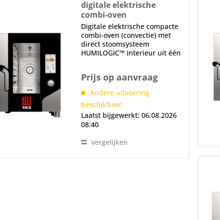
digitale elektrische
combi-oven
MKF 611 C TS
Digitale elektrische compacte
combi-oven (convectie) met
direct stoomsysteem
HUMILOGIC™ Interieur uit één
stuk, gepatenteerd
luchtbehuizingssysteem
Prijs op aanvraag
AIRFLOWLOGIC™ Gepatenteerd
droogsysteem DRYLOGIC™
Andere uitvoering
Intern geventileerde deur
beschikbaar
met...
Laatst bijgewerkt: 06.08.2026
08:40
vergelijken