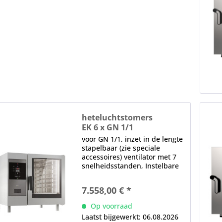
heteluchtstomers
EK 6 x GN 1/1
voor GN 1/1, inzet in de lengte
stapelbaar (zie speciale
accessoires) ventilator met 7
snelheidsstanden, Instelbare
ventilatorsnelheid (5 standen),
functie omkeren 1 x dubbele
7.558,00 € *
glazen deur, thermisch glas,
ventilatoren uitschakelen...
Op voorraad
Laatst bijgewerkt: 06.08.2026