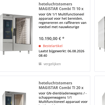
heteluchtstomers
MAGISTAR Combi TI 10 x
GN 1/1-E-3G
voor GN 1/1 Multifunctioneel
apparaat voor het bereiden,
regenereren en raffineren van
voedsel met nauwkeurige
regeling van stoom, hete lucht
en vochtigheid Direct
10.190,00 € *
stoomsysteem zonder
stoomketel, tot 300 °C, met
Bestelartikel
automatische bevochtiging...
Laatst bijgewerkt: 06.08.2026
08:40
vergelijken
heteluchtstomers
MAGISTAR Combi TI 20 x
GN 1/1-E-3G
voor GN-dienbladenwagens / -
schappenwagens 1/1
Multifunctioneel apparaat voor