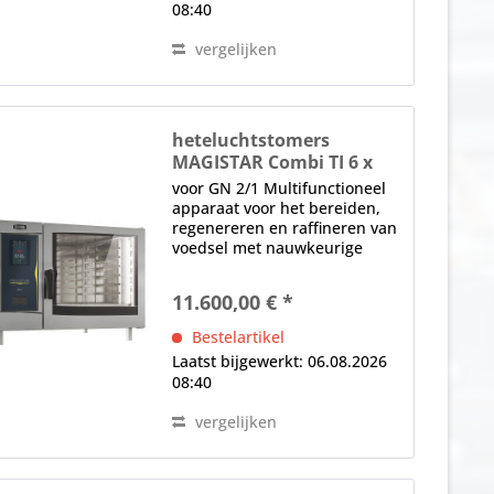
08:40
vergelijken
heteluchtstomers
MAGISTAR Combi TI 6 x
GN 2/1-E-3G
voor GN 2/1 Multifunctioneel
apparaat voor het bereiden,
regenereren en raffineren van
voedsel met nauwkeurige
regeling van stoom, hete lucht
en vochtigheid Direct
11.600,00 € *
stoomsysteem zonder
stoomketel, tot 300 °C, met
Bestelartikel
automatische bevochtiging...
Laatst bijgewerkt: 06.08.2026
08:40
vergelijken