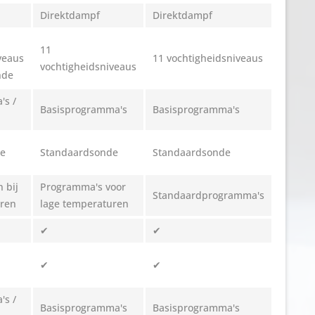
Direktdampf
Direktdampf
11
veaus
11 vochtigheidsniveaus
vochtigheidsniveaus
nde
's /
Basisprogramma's
Basisprogramma's
de
Standaardsonde
Standaardsonde
 bij
Programma's voor
Standaardprogramma's
uren
lage temperaturen
✔
✔
✔
✔
's /
Basisprogramma's
Basisprogramma's