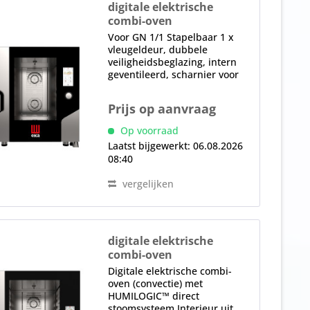
digitale elektrische
combi-oven
MKF 711 TS
Voor GN 1/1 Stapelbaar 1 x
vleugeldeur, dubbele
veiligheidsbeglazing, intern
geventileerd, scharnier voor
deuropeningsstand (60°, 90°,
120°, 180°), deurscharnier
Prijs op aanvraag
rechts, kan in de fabriek tegen
meerprijs worden gewijzigd...
Op voorraad
Laatst bijgewerkt: 06.08.2026
08:40
vergelijken
digitale elektrische
combi-oven
MKF 1064 TS
Digitale elektrische combi-
oven (convectie) met
HUMILOGIC™ direct
stoomsysteem Interieur uit