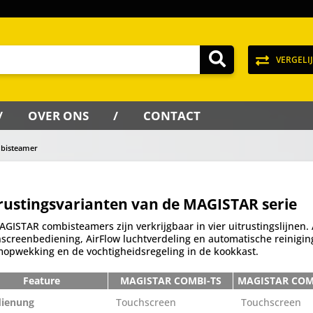
VERGELI
OVER ONS
CONTACT
bisteamer
rustingsvarianten van de MAGISTAR serie
GISTAR combisteamers zijn verkrijgbaar in vier uitrustingslijnen.
screenbediening, AirFlow luchtverdeling en automatische reiniging. 
opwekking en de vochtigheidsregeling in de kookkast.
Feature
MAGISTAR COMBI-TS
MAGISTAR COM
dienung
Touchscreen
Touchscreen