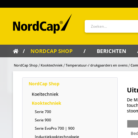
NORDCAP SHOP
BERICHTEN
NordCap Shop
Kooktechniek
Temperatuur-/ drukgaarders en ovens
Com
NordCap Shop
Uit
Koeltechniek
De MA
Kooktechniek
touch
stoom
Serie 700
Serie 900
Serie EvoPro 700 | 900
Be
Inductiekooktechnologie