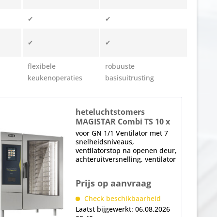
✔
✔
✔
✔
flexibele
robuuste
keukenoperaties
basisuitrusting
heteluchtstomers
MAGISTAR Combi TS 10 x
GN1/1-E
voor GN 1/1 Ventilator met 7
snelheidsniveaus,
ventilatorstop na openen deur,
achteruitversnelling, ventilator
met 7 snelheidsstanden 1 x
dubbele glazen deur,
Prijs op aanvraag
thermisch glas, klapdeur
binnenglas, deurstop rechts,
Check beschikbaarheid
verwisselbaar in de...
Laatst bijgewerkt: 06.08.2026