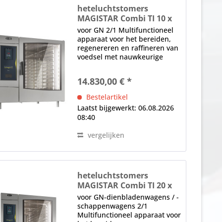
heteluchtstomers
MAGISTAR Combi TI 10 x
GN 2/1-E-3G
voor GN 2/1 Multifunctioneel
apparaat voor het bereiden,
regenereren en raffineren van
voedsel met nauwkeurige
regeling van stoom, hete lucht
en vochtigheid Direct
14.830,00 € *
stoomsysteem zonder
stoomketel, tot 300 °C, met
Bestelartikel
automatische bevochtiging...
Laatst bijgewerkt: 06.08.2026
08:40
vergelijken
heteluchtstomers
MAGISTAR Combi TI 20 x
GN 2/1-E-3G
voor GN-dienbladenwagens / -
schappenwagens 2/1
Multifunctioneel apparaat voor