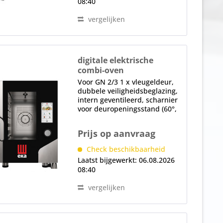
08:40
vergelijken
digitale elektrische
combi-oven
MKF 623 C TS
Voor GN 2/3 1 x vleugeldeur,
dubbele veiligheidsbeglazing,
intern geventileerd, scharnier
voor deuropeningsstand (60°,
90°, 120°, 180°), deurscharnier
rechts, kan in de fabriek tegen
Prijs op aanvraag
meerprijs worden gewijzigd
LED-binnenverlichting (in...
Check beschikbaarheid
Laatst bijgewerkt: 06.08.2026
08:40
vergelijken