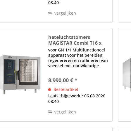
08:40
vergelijken
heteluchtstomers
MAGISTAR Combi TI 6 x
GN 1/1-E-3G
voor GN 1/1 Multifunctioneel
apparaat voor het bereiden,
regenereren en raffineren van
voedsel met nauwkeurige
regeling van stoom, hete lucht
en vochtigheid Direct
8.990,00 € *
stoomsysteem zonder
stoomketel, tot 300 °C, met
Bestelartikel
automatische bevochtiging...
Laatst bijgewerkt: 06.08.2026
08:40
vergelijken