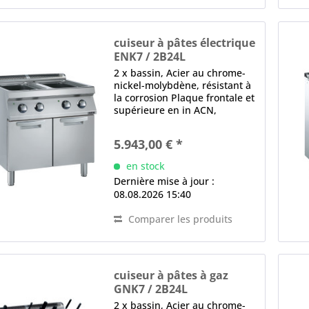
cuiseur à pâtes électrique
ENK7 / 2B24L
2 x bassin, Acier au chrome-
nickel-molybdène, résistant à
la corrosion Plaque frontale et
supérieure en in ACN,
Épaisseur en mm: 1,5
dispositif de remplissage
5.943,00 € *
d'eau manuel, évacuation de
l'eau filtre de trop-plein, zone
en stock
d'écumage pour...
Dernière mise à jour :
08.08.2026 15:40
Comparer les produits
cuiseur à pâtes à gaz
GNK7 / 2B24L
2 x bassin, Acier au chrome-