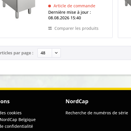
intérieurs arrondis, Eléments
Article de commande
chauffants (à...
Dernière mise à jour :
08.08.2026 15:40
Comparer les produits
rticles par page :
ions
NordCap
des cookies
Recherche de numéros de série
 NordCap Belgique
de confidentialité