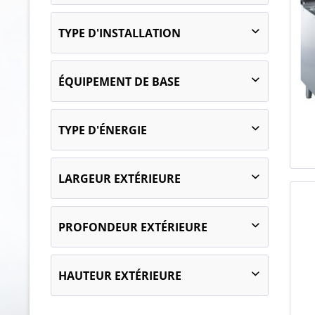
TYPE D'INSTALLATION
Appareil autonome
ÉQUIPEMENT DE BASE
1 x fermé
TYPE D'ÉNERGIE
1 x Compartiment placard avec porte
2 x Compartiment placard avec porte
électrique
LARGEUR EXTÉRIEURE
gaz
200
PROFONDEUR EXTÉRIEURE
400
800
715
HAUTEUR EXTÉRIEURE
716
720