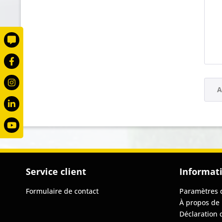
1068
730
1088
907
908
A
Service client
Informat
Formulaire de contact
Paramètres 
À propos de
Déclaration 