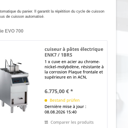
matique du panier. Il garantit la répétition du cycle de cuisson
ssus de cuisson automatisé.
ie EVO 700
cuiseur à pâtes électrique
ENK7 / 1BRS
1 x cuve en acier au chrome-
nickel-molybdène, résistante à
la corrosion Plaque frontale et
supérieure en in ACN,
Épaisseur en mm: 1,5
dispositif de levage
6.775,00 € *
programmable avec 2 temps
de levage 4 programmes par
Bestand prüfen
panier, réglables...
Dernière mise à jour :
08.08.2026 15:40
Comparer les produits