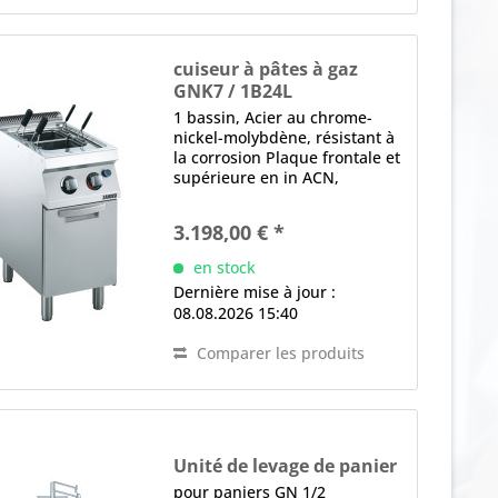
cuiseur à pâtes à gaz
GNK7 / 1B24L
1 bassin, Acier au chrome-
nickel-molybdène, résistant à
la corrosion Plaque frontale et
supérieure en in ACN,
Épaisseur en mm: 1,5
dispositif de remplissage
3.198,00 € *
d'eau manuel, évacuation de
l'eau zone d'écumage pour
en stock
recueillir / évacuer...
Dernière mise à jour :
08.08.2026 15:40
Comparer les produits
Unité de levage de panier
LIFT7
pour paniers GN 1/2