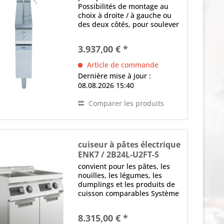
Possibilités de montage au
choix à droite / à gauche ou
des deux côtés, pour soulever
jusqu'à quatre paniers à
portions individuels Plaque
3.937,00 € *
frontale et supérieure en in
ACN, Épaisseur en mm: 1,5 2 x
Article de commande
suspension de...
Dernière mise à jour :
08.08.2026 15:40
Comparer les produits
cuiseur à pâtes électrique
ENK7 / 2B24L-U2FT-S
EvoPro
convient pour les pâtes, les
nouilles, les légumes, les
dumplings et les produits de
cuisson comparables Système
modulaire, juxtaposable
latéralement, à poser sur un
8.315,00 € *
socle 2 x bassin, bords