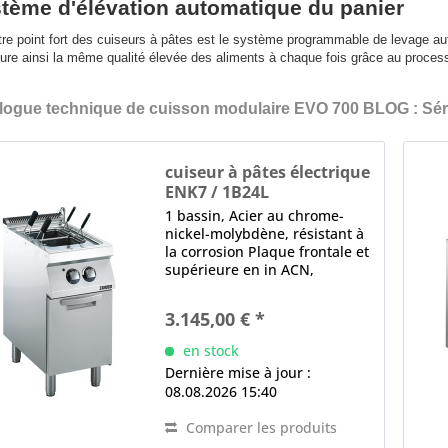
tème d'élévation automatique du panier
re point fort des cuiseurs à pâtes est le système programmable de levage auto
ure ainsi la même qualité élevée des aliments à chaque fois grâce au proce
logue technique de cuisson modulaire EVO 700
BLOG : Sér
cuiseur à pâtes électrique
ENK7 / 1B24L
1 bassin, Acier au chrome-
nickel-molybdène, résistant à
la corrosion Plaque frontale et
supérieure en in ACN,
Épaisseur en mm: 1,5
dispositif de remplissage
3.145,00 € *
d'eau manuel, évacuation de
l'eau filtre de trop-plein, zone
en stock
d'écumage pour...
Dernière mise à jour :
08.08.2026 15:40
Comparer les produits