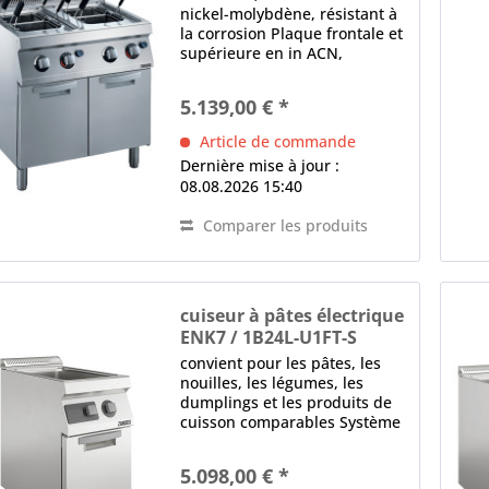
nickel-molybdène, résistant à
la corrosion Plaque frontale et
supérieure en in ACN,
Épaisseur en mm: 1,5
dispositif de remplissage
5.139,00 € *
d'eau manuel 2 x brûleurs
Remarque: Selon les exigences
Article de commande
d'installation pour...
Dernière mise à jour :
08.08.2026 15:40
Comparer les produits
cuiseur à pâtes électrique
ENK7 / 1B24L-U1FT-S
EvoPro
convient pour les pâtes, les
nouilles, les légumes, les
dumplings et les produits de
cuisson comparables Système
modulaire, juxtaposable
latéralement, à poser sur un
5.098,00 € *
socle 1 bassin, bords