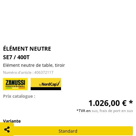
ÉLÉMENT NEUTRE
SE7 / 400T
Elément neutre de table, tiroir
Numéro d'article :
406372117
Prix catalogue :
1.026,00 € *
*TVA en
sus, frais de port en sus
Variante
Standard